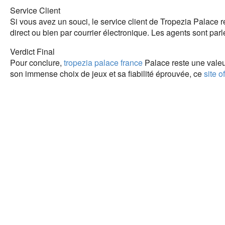
Service Client
Si vous avez un souci, le service client de Tropezia Palace r
direct ou bien par courrier électronique. Les agents sont pa
Verdict Final
Pour conclure,
tropezia palace france
Palace reste une valeu
son immense choix de jeux et sa fiabilité éprouvée, ce
site o